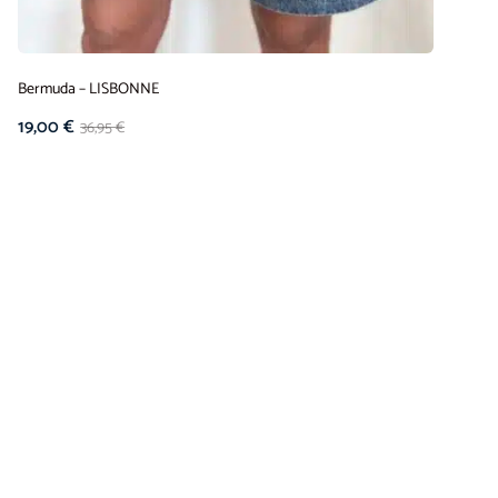
Bermuda – LISBONNE
19,00
€
36,95
€