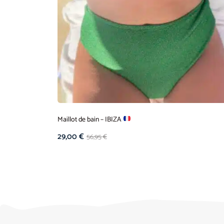
Maillot de bain – IBIZA
29,00
€
56,95
€