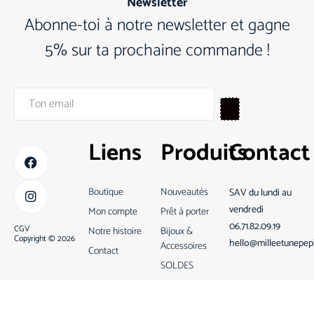
Newsletter
Abonne-toi à notre newsletter et gagne
5% sur ta prochaine commande !
Liens
Produits
Contact
Boutique
Nouveautés
SAV du lundi au
vendredi
Mon compte
Prêt à porter
06.71.82.09.19
CGV
Notre histoire
Bijoux &
Copyright © 2026
hello@milleetunepep
Accessoires
Contact
SOLDES