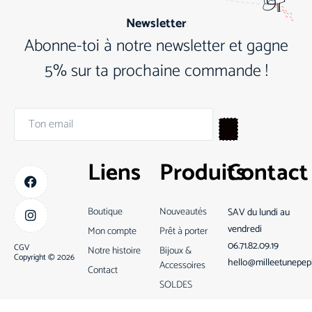
Newsletter
Abonne-toi à notre newsletter et gagne
5% sur ta prochaine commande !
Liens
Produits
Contact
Boutique
Nouveautés
SAV du lundi au
vendredi
Mon compte
Prêt à porter
06.71.82.09.19
CGV
Notre histoire
Bijoux &
Copyright © 2026
hello@milleetunepep
Accessoires
Contact
SOLDES