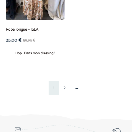
Robe longue – ISLA
25,00
€
59,95
€
Hop ! Dans mon dressing !
1
2
→