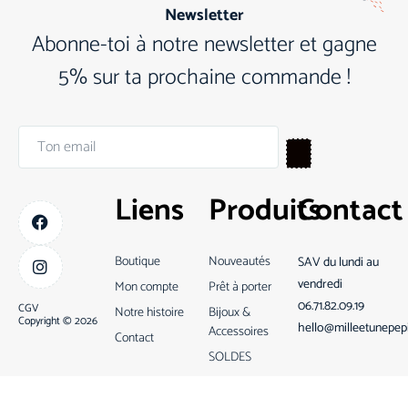
Newsletter
Abonne-toi à notre newsletter et gagne
5% sur ta prochaine commande !
Liens
Produits
Contact
Boutique
Nouveautés
SAV du lundi au
vendredi
Mon compte
Prêt à porter
06.71.82.09.19
CGV
Notre histoire
Bijoux &
Copyright © 2026
hello@milleetunepep
Accessoires
Contact
SOLDES