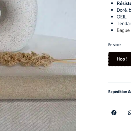
Résist
Doré, b
OEIL
Tenda
Bague 
En stock
Hop !
Expédition &