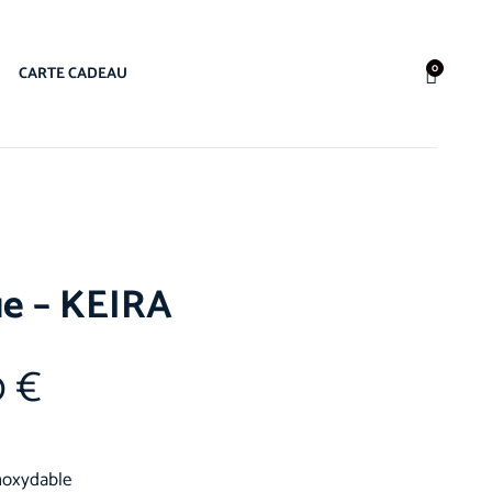
0
CARTE CADEAU
e – KEIRA
0
€
inoxydable