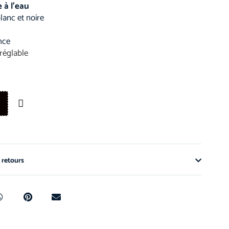
e à l’eau
lanc et noire
nce
réglable
 retours