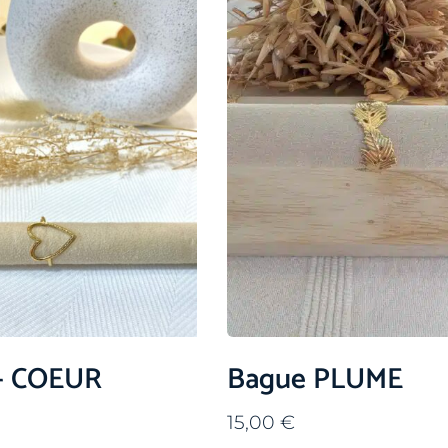
– COEUR
Bague PLUME
15,00
€