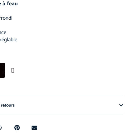
e à l’eau
rrondi
nce
réglable
 retours