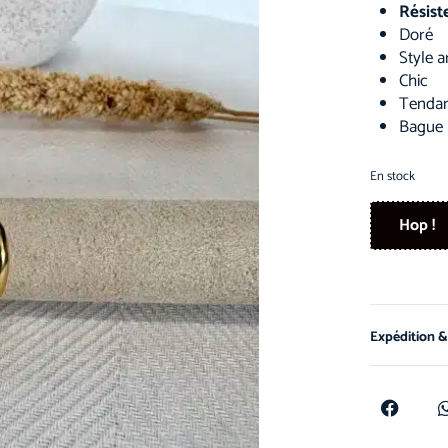
Résist
Doré
Style a
Chic
Tenda
Bague 
En stock
Hop !
Expédition &