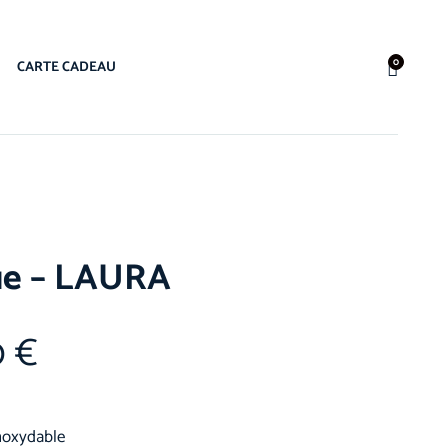
0
CARTE CADEAU
e – LAURA
0
€
inoxydable