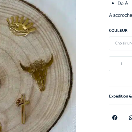
Doré
A accroche
COULEUR
Expédition &