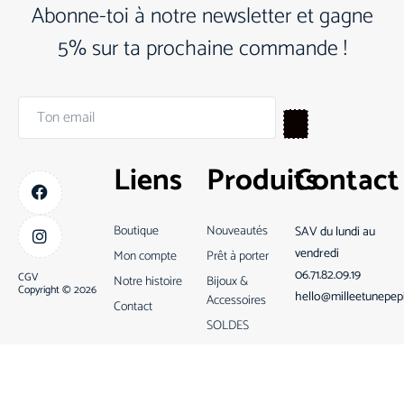
Abonne-toi à notre newsletter et gagne
5% sur ta prochaine commande !
Liens
Produits
Contact
Boutique
Nouveautés
SAV du lundi au
vendredi
Mon compte
Prêt à porter
06.71.82.09.19
CGV
Notre histoire
Bijoux &
Copyright © 2026
hello@milleetunepep
Accessoires
Contact
SOLDES