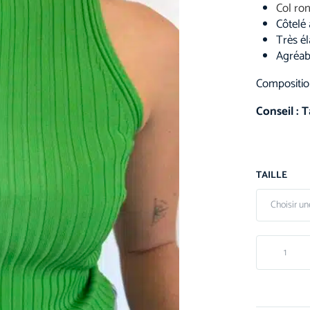
Col ro
Côtelé 
Très él
Agréab
Compositio
Conseil : T
TAILLE