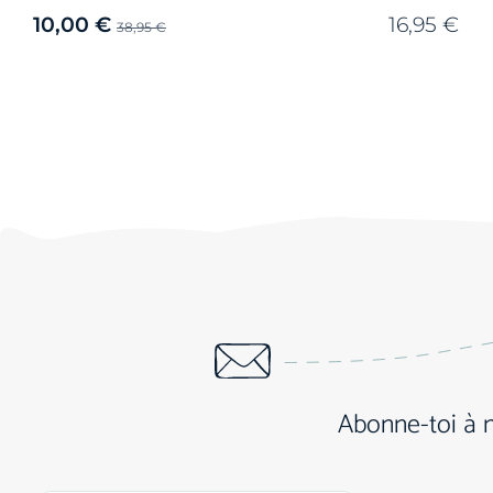
10,00
€
16,95
€
38,95
€
Abonne-toi à 