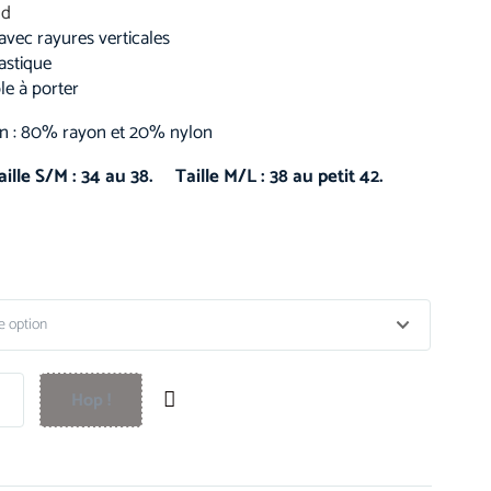
nd
avec rayures verticales
astique
le à porter
n : 80% rayon et 20% nylon
aille S/M : 34 au 38. Taille M/L : 38 au petit 42.
Hop !