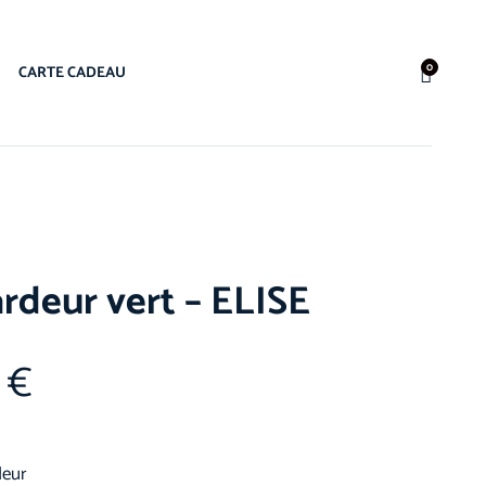
0
CARTE CADEAU
rdeur vert – ELISE
5
€
eur