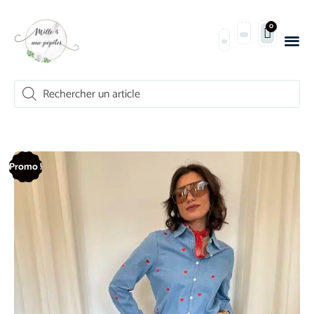
0
Promo !