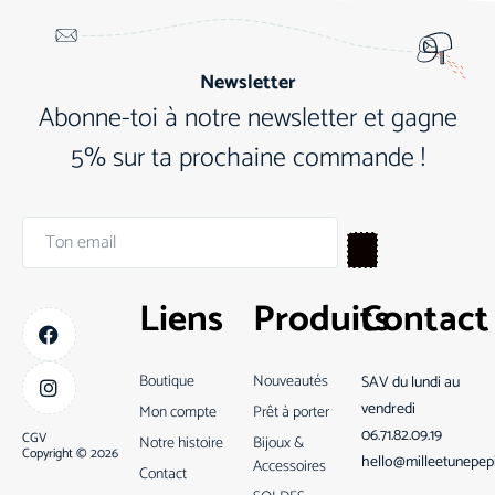
Newsletter
Abonne-toi à notre newsletter et gagne
5% sur ta prochaine commande !
Liens
Produits
Contact
Boutique
Nouveautés
SAV du lundi au
vendredi
Mon compte
Prêt à porter
06.71.82.09.19
CGV
Notre histoire
Bijoux &
Copyright © 2026
hello@milleetunepep
Accessoires
Contact