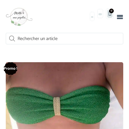
0
Promo !