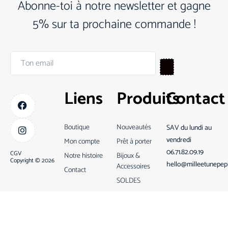
Abonne-toi à notre newsletter et gagne
5% sur ta prochaine commande !
Liens
Produits
Contact
Boutique
Nouveautés
SAV du lundi au
vendredi
Mon compte
Prêt à porter
06.71.82.09.19
CGV
Notre histoire
Bijoux &
Copyright © 2026
hello@milleetunepep
Accessoires
Contact
SOLDES