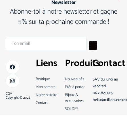
Newsletter
Abonne-toi à notre newsletter et gagne
5% sur ta prochaine commande !
Liens
Produits
Contact
Boutique
Nouveautés
SAV du lundi au
vendredi
Mon compte
Prêt à porter
06.71.82.09.19
CGV
Notre histoire
Bijoux &
Copyright © 2026
hello@milleetunepep
Accessoires
Contact
SOLDES