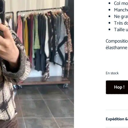
Col mo
Manche
Ne gra
Très do
Taille 
Compositio
élasthanne
En stock
Hop !
Expédition &