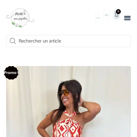
0
Promo !