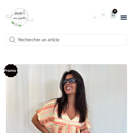
0
Promo !